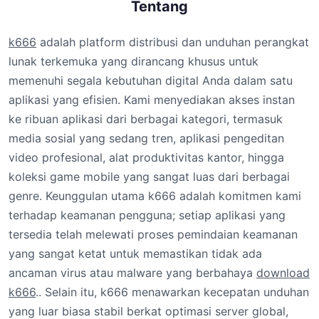
Tentang
k666
adalah platform distribusi dan unduhan perangkat
lunak terkemuka yang dirancang khusus untuk
memenuhi segala kebutuhan digital Anda dalam satu
aplikasi yang efisien. Kami menyediakan akses instan
ke ribuan aplikasi dari berbagai kategori, termasuk
media sosial yang sedang tren, aplikasi pengeditan
video profesional, alat produktivitas kantor, hingga
koleksi game mobile yang sangat luas dari berbagai
genre. Keunggulan utama k666 adalah komitmen kami
terhadap keamanan pengguna; setiap aplikasi yang
tersedia telah melewati proses pemindaian keamanan
yang sangat ketat untuk memastikan tidak ada
ancaman virus atau malware yang berbahaya
download
k666
.. Selain itu, k666 menawarkan kecepatan unduhan
yang luar biasa stabil berkat optimasi server global,