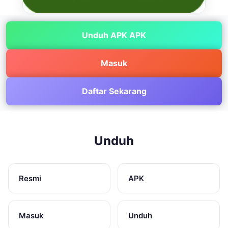
Unduh APK APK
Masuk
Daftar Sekarang
Unduh
Resmi
APK
Masuk
Unduh