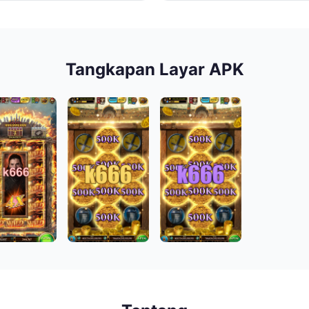
Tangkapan Layar APK