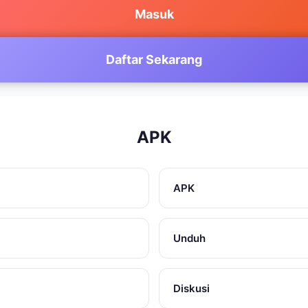
Masuk
Daftar Sekarang
APK
APK
Unduh
Diskusi