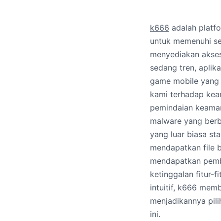
k666
adalah platfo
untuk memenuhi seg
menyediakan akses 
sedang tren, aplika
game mobile yang 
kami terhadap keam
pemindaian keaman
malware yang ber
yang luar biasa st
mendapatkan file b
mendapatkan pemba
ketinggalan fitur-f
intuitif, k666 me
menjadikannya pil
ini.